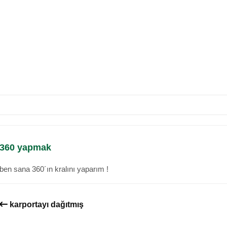
360 yapmak
ben sana 360´ın kralını yaparım !
karportayı dağıtmış