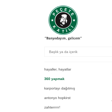
atarlı katil
bilme amaçlı söylüyorum size
evrim yorumu
çankara
kabzıman
aslında tuz ruhu
amatür kalır
hayaller, hayatlar
360 yapmak
karportayı dağıtmış
antonyo hopkirst
zahterrrrr!