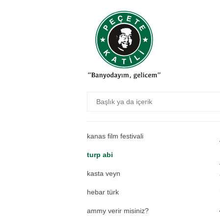
muştura
tek dişi kalmış canavar
hamalaya
ekskalebur
önce bir kaç gözyaşı
moka çaklıt vaka
carpit rockefeller
kanas film festivali
turp abi
kasta veyn
hebar türk
ammy verir misiniz?