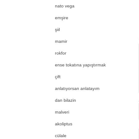
nato vega
emşire
şiil
mamir
rokfor
ense tokatına yapıştırmak
çift
anlatıyorsan anlatayım
dan bilazin
malveri
akoliptus
cülale