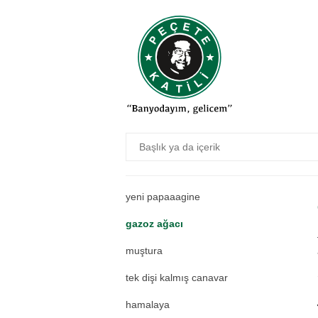
pıraşa
metoplazma
aforizma etkisi
saatlerin ikiside yanlış
şuruptoz
lgbt
rifat möhler
yeni papaaagine
gazoz ağacı
muştura
tek dişi kalmış canavar
hamalaya