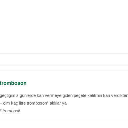
tromboson
geçtiğimiz günlerde kan vermeye giden peçete katili’nin kan verdikte
– olm kaç litre tromboson* aldılar ya
* trombosit