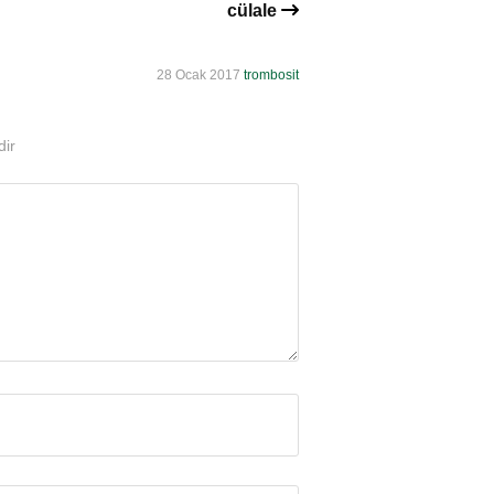
cülale
28 Ocak 2017
trombosit
dir