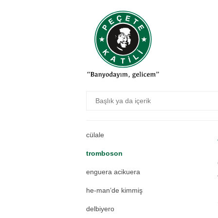
rokfor
ense tokatına yapıştırmak
çift
anlatıyorsan anlatayım
dan bilazin
malveri
akoliptus
cülale
tromboson
enguera acikuera
he-man’de kimmiş
delbiyero