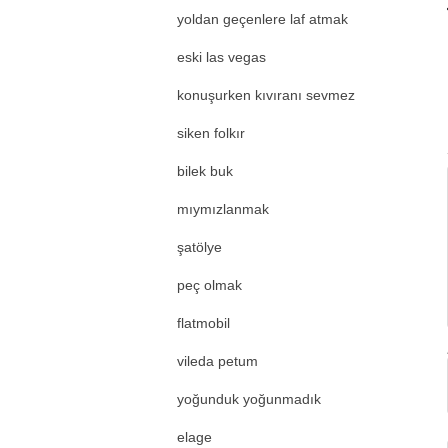
yoldan geçenlere laf atmak
eski las vegas
konuşurken kıvıranı sevmez
siken folkır
bilek buk
mıymızlanmak
şatölye
peç olmak
flatmobil
vileda petum
yoğunduk yoğunmadık
elage