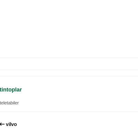
tintoplar
teletabiler
vilvo