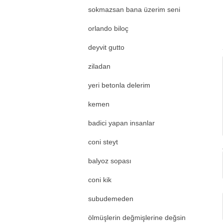
sokmazsan bana üzerim seni
orlando biloç
deyvit gutto
ziladan
yeri betonla delerim
kemen
badici yapan insanlar
coni steyt
balyoz sopası
coni kik
subudemeden
ölmüşlerin değmişlerine değsin