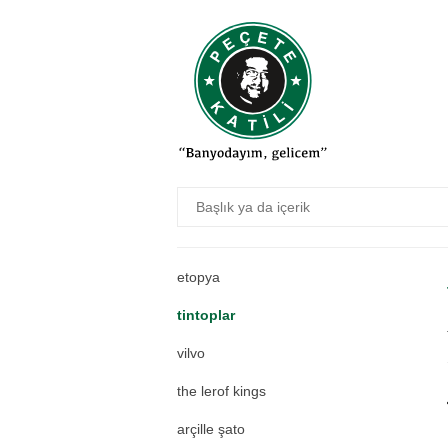
maraşova
hava engel üfleyici
kemar genç
bi cigara dal versene
akrobastik
coni stark
albirit
etopya
tintoplar
vilvo
the lerof kings
arçille şato