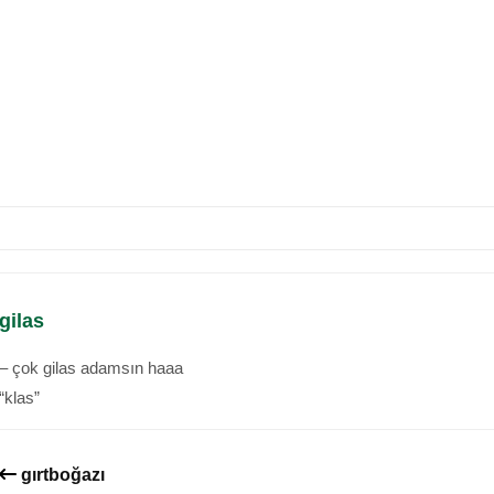
gilas
– çok gilas adamsın haaa
“klas”
gırtboğazı