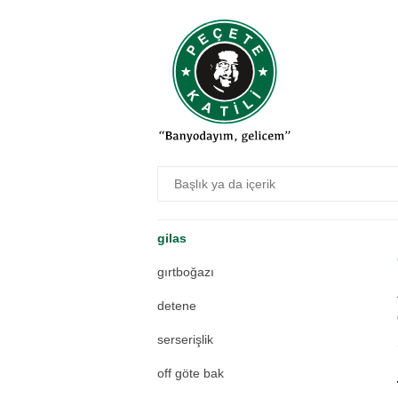
dekinma
günafer
mokemmel
papa 10. jambon
dış mihraçlar
kabine duş
yanlışlar üzerine…
gilas
gırtboğazı
detene
serserişlik
off göte bak