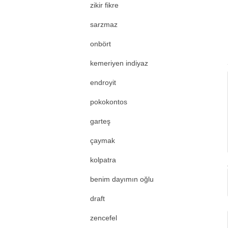
zikir fikre
sarzmaz
onbört
kemeriyen indiyaz
endroyit
pokokontos
garteş
çaymak
kolpatra
benim dayımın oğlu
draft
zencefel