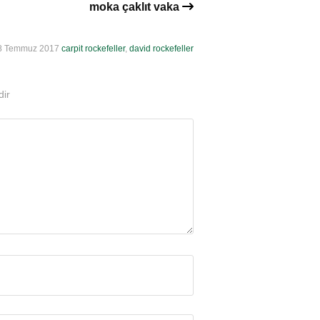
moka çaklıt vaka
8 Temmuz 2017
carpit rockefeller
,
david rockefeller
dir