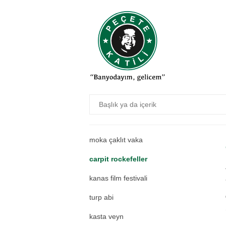
yeni papaaagine
gazoz ağacı
muştura
tek dişi kalmış canavar
hamalaya
ekskalebur
önce bir kaç gözyaşı
moka çaklıt vaka
carpit rockefeller
kanas film festivali
turp abi
kasta veyn