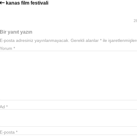
kanas film festivali
2
Bir yanıt yazın
E-posta adresiniz yayınlanmayacak.
Gerekli alanlar
*
ile işaretlenmişler
Yorum
*
Ad
*
E-posta
*