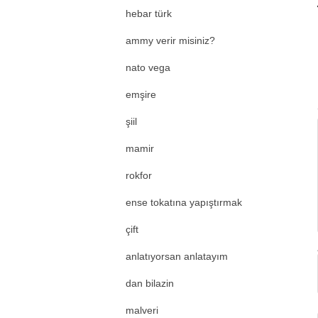
hebar türk
ammy verir misiniz?
nato vega
emşire
şiil
mamir
rokfor
ense tokatına yapıştırmak
çift
anlatıyorsan anlatayım
dan bilazin
malveri