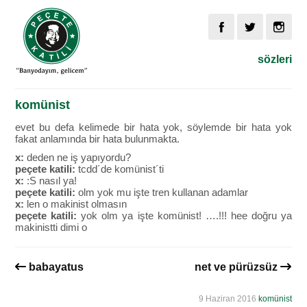
sözleri
komünist
evet bu defa kelimede bir hata yok, söylemde bir hata yok
fakat anlamında bir hata bulunmakta.
x:
deden ne iş yapıyordu?
peçete katili:
tcdd´de komünist´ti
x:
:S nasıl ya!
peçete katili:
olm yok mu işte tren kullanan adamlar
x:
len o makinist olmasın
peçete katili:
yok olm ya işte komünist! ….!!! hee doğru ya
makinistti dimi o
babayatus
net ve pürüzsüz
9 Haziran 2016
komünist