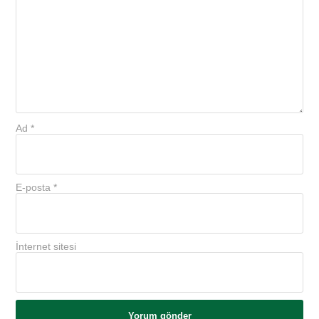
Ad
*
E-posta
*
İnternet sitesi