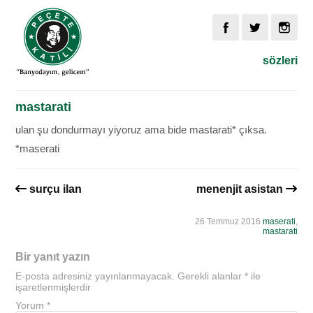
sözleri
mastarati
ulan şu dondurmayı yiyoruz ama bide mastarati* çıksa.
*maserati
surçu ilan
menenjit asistan
26 Temmuz 2016
maserati
,
mastarati
Bir yanıt yazın
E-posta adresiniz yayınlanmayacak.
Gerekli alanlar
*
ile
işaretlenmişlerdir
Yorum
*