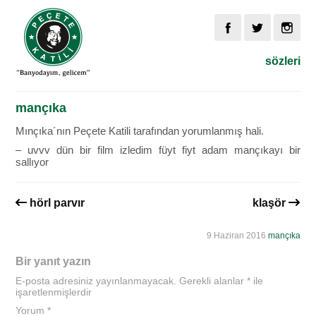
sözleri
mançıka
Mınçıka´nın Peçete Katili tarafından yorumlanmış hali.
– uvvv dün bir film izledim füyt fiyt adam mançıkayı bir
sallıyor
hörl parvır
klaşör
9 Haziran 2016
mançıka
Bir yanıt yazın
E-posta adresiniz yayınlanmayacak.
Gerekli alanlar
*
ile
işaretlenmişlerdir
Yorum
*