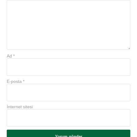
Ad
*
E-posta
*
İnternet sitesi