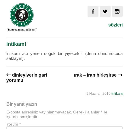
sözleri
intikam!
intikam acı yenen soğuk bir yiyecektir (derin dondurucuda
saklayın).
dinleyiverin gari
ırak – iran birleşirse
yorumu
9 Haziran 2016
intikam
Bir yanıt yazın
E-posta adresiniz yayınlanmayacak.
Gerekli alanlar
*
ile
işaretlenmişlerdir
Yorum
*