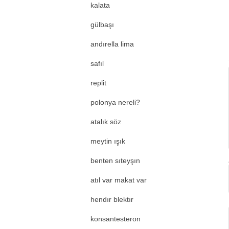
kalata
gülbaşı
andırella lima
safıl
replit
polonya nereli?
atalık söz
meytin ışık
benten sıteyşın
atıl var makat var
hendır blektır
konsantesteron