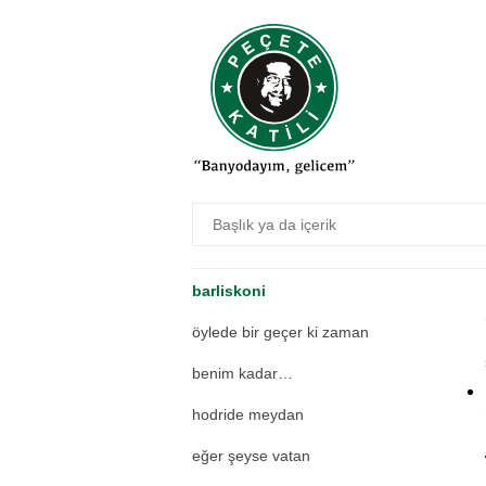
dinleyiverin gari yorumu
kaptüs
dertli katil
evlerinin önü türküsü
peçete katili içerse
nazi peçete
engiri börds
barliskoni
öylede bir geçer ki zaman
benim kadar…
hodride meydan
eğer şeyse vatan