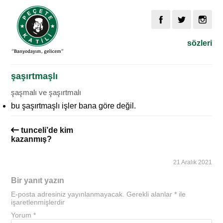
sözleri
şaşırtmaşlı
şaşmalı ve şaşırtmalı
bu şaşırtmaşlı işler bana göre değil.
tunceli’de kim
kazanmış?
21 Aralık 2021
Bir yanıt yazın
E-posta adresiniz yayınlanmayacak.
Gerekli alanlar
*
ile
işaretlenmişlerdir
Yorum
*