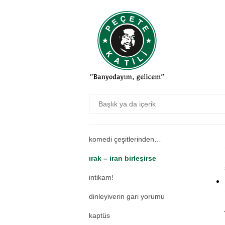
evren döner
maaf olmak
günü geçmiş et…
publics
ingilizce ustası
şarkı hafızası geniştir
evet, öyle bir insan
komedi çeşitlerinden…
ırak – iran birleşirse
intikam!
dinleyiverin gari yorumu
kaptüs