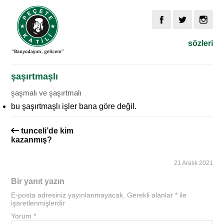
sözleri
şaşırtmaşlı
şaşmalı ve şaşırtmalı
bu şaşırtmaşlı işler bana göre değil.
tunceli’de kim
kazanmış?
21 Aralık 2021
Bir yanıt yazın
E-posta adresiniz yayınlanmayacak.
Gerekli alanlar
*
ile
işaretlenmişlerdir
Yorum
*