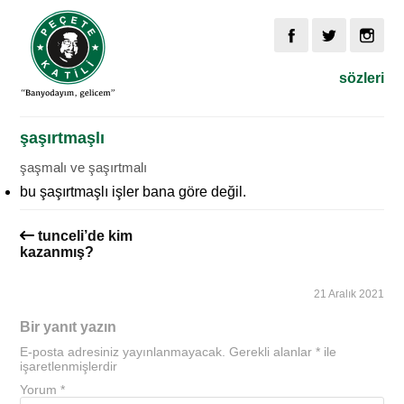
sözleri
şaşırtmaşlı
şaşmalı ve şaşırtmalı
bu şaşırtmaşlı işler bana göre değil.
tunceli’de kim
kazanmış?
21 Aralık 2021
Bir yanıt yazın
E-posta adresiniz yayınlanmayacak.
Gerekli alanlar
*
ile
işaretlenmişlerdir
Yorum
*